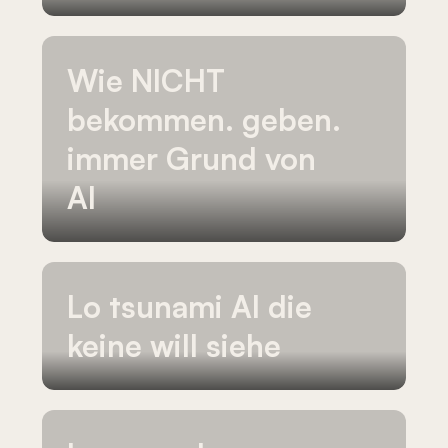
Wie
NICHT
bekommen.
geben.
immer
Grund
von
AI
Lo
tsunami
AI
die
keine
will
siehe