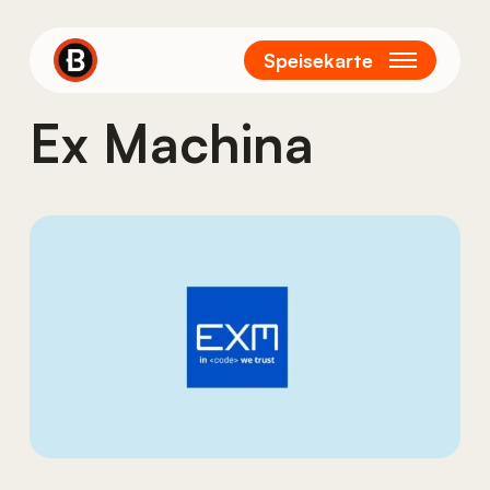
Springe
zum
Speisekarte
Hauptinhalt
Ex Machina