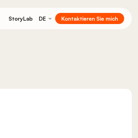
StoryLab
DE
Kontaktieren Sie mich
EN
FR
IT