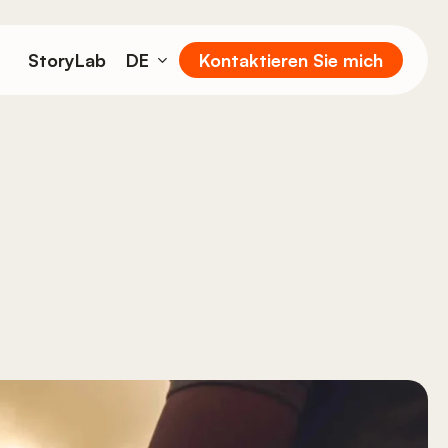
StoryLab
DE
Kontaktieren Sie mich
EN
FR
IT