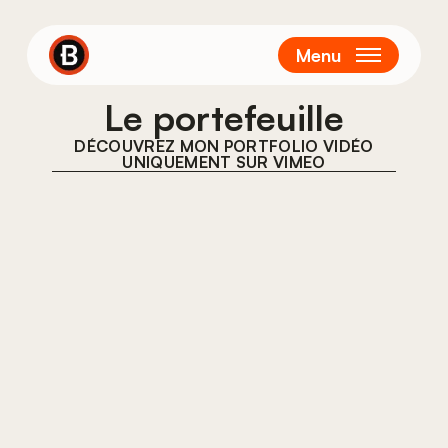
Passer
au
Menu
contenu
principal
Le portefeuille
DÉCOUVREZ MON PORTFOLIO VIDÉO
UNIQUEMENT SUR VIMEO
Biography Library
Graffiti Urban Art
Museum
Gondola