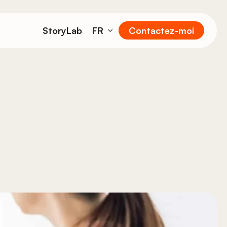
StoryLab
FR
Contactez-moi
EN
DE
IT