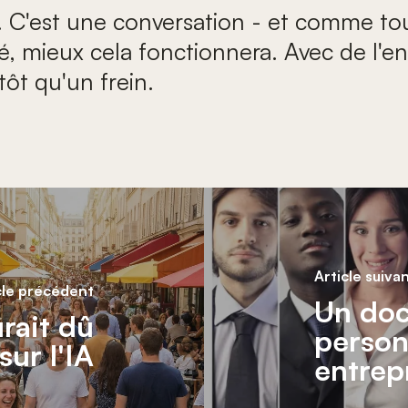
re. C'est une conversation - et comme to
, mieux cela fonctionnera. Avec de l'en
tôt qu'un frein.
Article suiva
cle précédent
Un doc
rait dû
person
ur l'IA
entrep