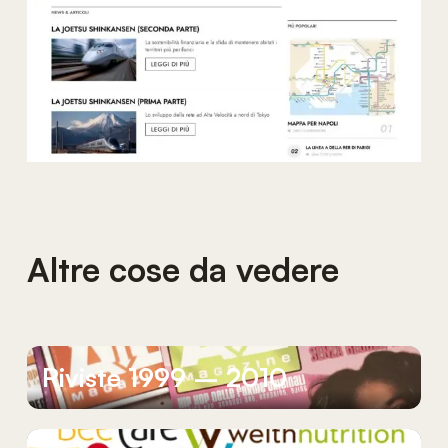
Altre cose da vedere
Riviste
1999
–
2010