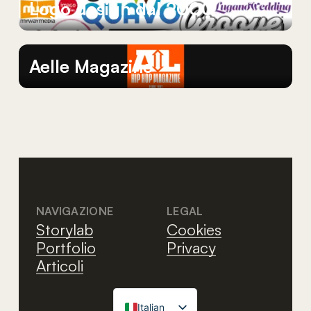
Logo
design
dal
2000
Aelle
Magazine
NAVIGAZIONE
LEGAL
Storylab
Cookies
Portfolio
Privacy
Articoli
Italian