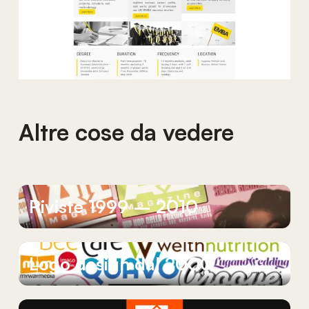
Altre cose da vedere
Riviste
1999
–
2010
Logo
design
dal
2000